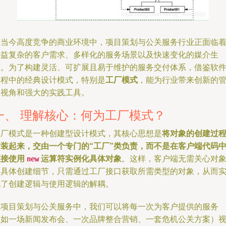
在当今高度竞争的商业环境中，项目策划与公关服务行业正面临
日益复杂的客户需求、多样化的服务场景以及快速变化的媒介生
态。为了构建灵活、可扩展且易于维护的服务交付体系，借鉴软
工程中的经典设计模式，特别是
工厂模式
，能为行业带来创新的
理视角和强大的实践工具。
一、 理解核心：何为工厂模式？
工厂模式是一种创建型设计模式，其核心思想是
将对象的创建过
封装起来，交由一个专门的“工厂”类负责，而不是在客户端代码
直接使用
运算符实例化具体对象
。这样，客户端无需关心对
new
的具体创建细节，只需通过工厂接口获取所需类型的对象，从而
现了创建逻辑与使用逻辑的解耦。
在项目策划与公关服务中，我们可以将每一次为客户提供的服务
（如一场新闻发布会、一次品牌整合营销、一套危机公关方案）