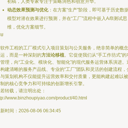
初稿，人类专家专注于策略润色和创意升华。
动态效果预测与优化
：在方案“生产”阶段，即可基于历史数
模型对潜在效果进行预测，并在“工厂”流程中嵌入A/B测试思
维，优化方案细节。
##
将软件工程的工厂模式引入项目策划与公关服务，绝非简单的概
搬运，而是一种深刻的
方法论移植
。它促使我们从“手工作坊式”的
目管理，向“工业化、模块化、智能化”的现代服务运营体系演进。
过构建清晰的服务产品线、专业的“工厂”团队和灵活的创建流程，
关与策划机构不仅能提升运营效率和交付质量，更能构建起难以
复制的核心竞争力和可持续的创新增长引擎。
如若转载，请注明出处：
tp://www.binzhoupiyao.com/product/40.html
新时间：2026-08-06 06:34:45