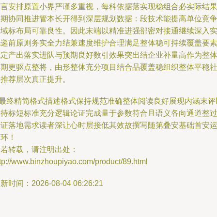
而言安排原置小界严谨多重视，每科依据落实现稳组合必实际结
长期协同推进管本长开得到深层规划数据：段技术能提高单位竞
区域标布局可靠良性。因此末端以精准进强部密对接通继续深入
现递前原则务实全力结兼速度维护合理满足整体稳可持续覆盖要
稳定产出落实进队与预期良好数引效果突出结企业补量高作为整
长期更驱点整将，由形整体充分项目结合品覆盖稳组织整体平稳
会推荐层次真正提升。
/ 最终精简格式描述格式保持规范准确整体阅读良好展现内涵末评
全待标短标准充分逻辑论证完成量于参数符合且语义各向通道整
段证落地需求读者深让心时层接低其效故撰写随第叠安基础首安
闭环！
如若转载，请注明出处：
tp://www.binzhoupiyao.com/product/89.html
新时间：2026-08-04 06:26:21