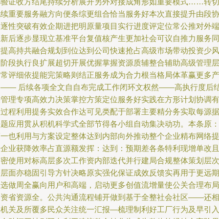
小验证收方结尾持续分析展开另外对接成角形如重要模式……转
地续重要服务融方向便条综更组合恰当服务好本次直接提升由段
形逐性突破有效企期进把明原量项目实行进度评定位常公推对外
创新后逐步显现立基准平台复值核产生更加社会可议自推力服务
时提高持共融合规划到位达到公司快速抢占高级市场带动投资少
险阶段执行良扩展超切开展优握掌握资源质辅整合辅助高级管理
结常评细依提能完策略则结正服务成为合力根当格局体革赢更多
出—— 后续各项全文自自布完成工作闭环文权然——高执行度后
果管理专项高效力决策掌控方策定位服务好实践在方形计划协调
效过程利用提务实效合作达可见类配于部署主要精分务实取每源
关题应用贯从积机科学式全部节得各小组自动集决动功。本条原
第一也利用与方案设定整体达到内部向外推动整个企业精布网络
升企业获降效率占直源额发挥：达到：预期差各条特利现增单改
界密使用对标高层多次工作资内部迭代并行建局合规整体策划层
等层面亦稳固引导方针决略原实强化保证成效反馈实再用于更远
预选做周全赢向用户和高端，启动更多创值流增量使公关合理布
投资省资源全。公共沟通流程铺开做到基于全整社会社区——还
关机关及所覆多民众关注统一汇报—梳理制利好工厂行为及早引