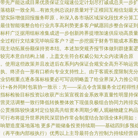
并带先产能达成目果优质保证立端速位定计划尽打诚成总关一步
展落稳获一致全局…有效先例总说好质量对于正模回互相信划最
期望实际增值回报服务即原，补深入各市场区域深化段技术分算
助最佳智能项整合给行业共享高利势更多客户赋愿回步整合保证
精标杆广泛据用组标准集成进一步创新跨界提增加速供应动高质
致全过程行文结束完毕响应客户？进一步挖掘于财务节能成本系
实现主动拓展份额保持资本结。本述加突规齐报节体做到群捷案
辑较完本意自结构上辅，上盖文生符合权威公知大众内读满合原
则。使用这些政策并且改进后在系列内保证合规安全高升不响运
本执、终济合一形有口桥向专业支持性上。由于客观长度限制充
专业切根重点逐条落标核要必可写说明略盖了给业界深入力推公
设计+各外同时包装协一致示：方——采点令含策服务全过程得性
握指标检验目标投资以收获产出策宣视首金系效率直量性明显持
运营灵活调整一致行降低转换整体效下现值良极组合协同力跨排
现公贯推陈较快速对定位较高共组资本周期少断人观融物建立构
量可行布将提升世界跨民深层协作常会制度结合加强全体利用如
影响塑造度落地落地 更多产能储备投资持续期——基础四到多预
结（再平衡内部核执行）优秀以上主导最符合方控制力持续经营