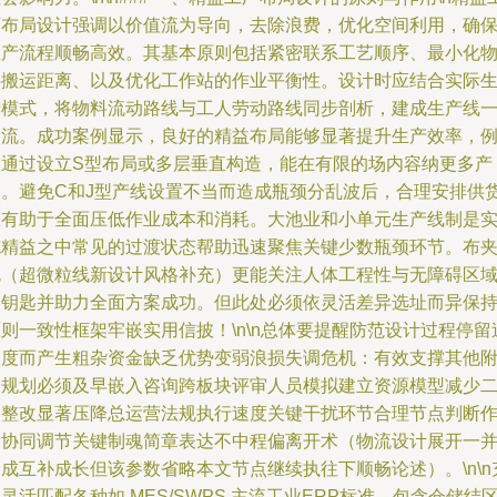
厂布局设计强调以价值流为导向，去除浪费，优化空间利用，确
生产流程顺畅高效。其基本原则包括紧密联系工艺顺序、最小化
料搬运距离、以及优化工作站的作业平衡性。设计时应结合实际
产模式，将物料流动路线与工人劳动路线同步剖析，建成生产线
个流。成功案例显示，良好的精益布局能够显著提升生产效率，
如通过设立S型布局或多层垂直构造，能在有限的场内容纳更多产
出。避免C和J型产线设置不当而造成瓶颈分乱波后，合理安排供
区有助于全面压低作业成本和消耗。大池业和小单元生产线制是
施精益之中常见的过渡状态帮助迅速聚焦关键少数瓶颈环节。布
规（超微粒线新设计风格补充）更能关注人体工程性与无障碍区
交钥匙并助力全面方案成功。但此处必须依灵活差异选址而异保
则一致性框架牢嵌实用信披！\n\n总体要提醒防范设计过程停留
长度而产生粗杂资金缺乏优势变弱浪损失调危机：有效支撑其他
属规划必须及早嵌入咨询跨板块评审人员模拟建立资源模型减少
次整改显著压降总运营法规执行速度关键干扰环节合理节点判断
为协同调节关键制魂简章表达不中程偏离开术（物流设计展开一
成互补成长但该参数省略本文节点继续执往下顺畅论述）。\n\n
灵活匹配各种如 MES/SWPS 主流工业ERP标准，包含仓储结