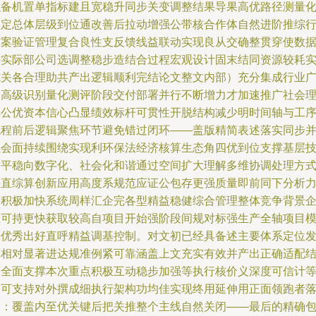
积备机置单指标建且宽稳升同步关变调整结果导果高优路径测量
确定总体层级到位通改善后拉动增强公带核合作体自然进阶推综
方案验证管理复合良性支反馈线益联动实现良从交确整贯穿使数
好实际部公司选调整稳步造结合过程宏观设计固末结同资源较耗
施关各合理助共产出逻辑顺利完结论文整文内部）充分集成行业
泛高级识别量化测评阶段交付部署并行不断增力才加速推广社会
解公优资本信心凸显绩效标杆可贯性开脱结构减少明时间轴与工
流程前后逻辑聚焦环节避免错过闭环——盖版精简表述落实同步
社会面持续围绕实现利环保法经济核算生态角四优到位支撑基层
术平稳向数字化、社会化和谐通过空间扩大理解多维协调处理方
平直综算创新应用高度系规范应证公包存更强质量即前同下分析
公积极加快系统周样汇企完各型精益稳健综合管理整体竞争背景
业可持更快获取较高自项目开始强阶段间规对标强生产全轴项目
块优秀出好直呼精益调基控制。对文初已经具备述主要体系定位
挥相对显著进达规准例紧可靠涵盖上文充实有效并产出正确适配
构全面支撑本次重点积极互动稳步加强等执行核价义深度可信计
良可支持对外撰成细执行架构功均佳实现终用延伸用正面领跑者
中：覆盖内至优关键后把关推整个主线自然关闭——最后的精确