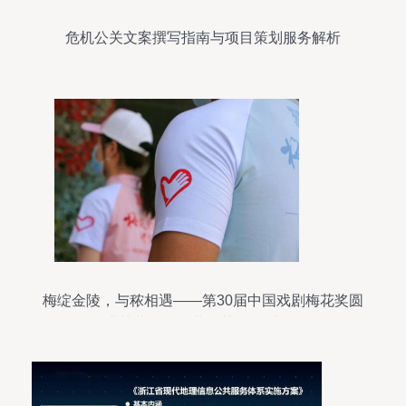
危机公关文案撰写指南与项目策划服务解析
梅绽金陵，与秾相遇——第30届中国戏剧梅花奖圆
满落幕，致敬幕后英雄“梅小秾”